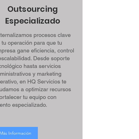
Outsourcing
Especializado
ternalizamos procesos clave
 tu operación para que tu
presa gane eficiencia, control
escalabilidad. Desde soporte
cnológico hasta servicios
ministrativos y marketing
erativo, en HQ Servicios te
udamos a optimizar recursos
fortalecer tu equipo con
lento especializado.
Más Información