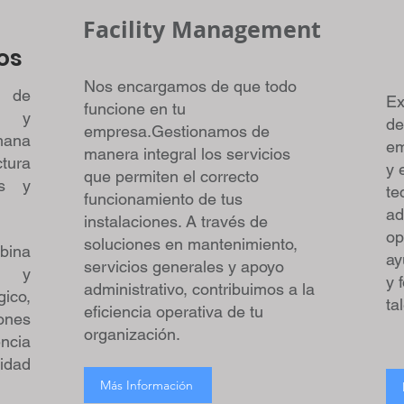
Facility Management
os
Nos encargamos de que todo
 de
Ex
funcione en tu
n y
de
empresa.Gestionamos de
mana
em
manera integral los servicios
tura
y 
que permiten el correcto
es y
te
funcionamiento de tus
ad
instalaciones. A través de
op
soluciones en mantenimiento,
ina
ay
servicios generales y apoyo
s y
y 
administrativo, contribuimos a la
ico,
ta
eficiencia operativa de tu
nes
organización.
encia
idad
Más Información