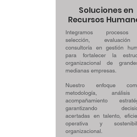
Soluciones en
Recursos Human
Integramos procesos
selección, evaluació
consultoría en gestión hu
para fortalecer la estruc
organizacional de grand
medianas empresas.
Nuestro enfoque comb
metodología, análisi
acompañamiento estratég
garantizando decisio
acertadas en talento, efici
operativa y sostenibil
organizacional.