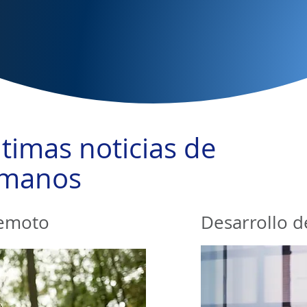
empresa
timas noticias de
umanos
remoto
Desarrollo d