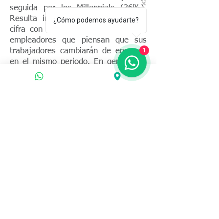
seguida por los Millennials (36%).
Resulta interesante contrastar esta
¿Cómo podemos ayudarte?
cifra con la percepción del 22% de
empleadores que piensan que sus
trabajadores cambiarán de empresa
1
en el mismo periodo. En general, la
brecha entre las percepciones de
empleadores y empleados en
América Latina es más amplia que en
otros lugares del mundo.
Estas cifras afectan
significativamente la trasferencia de
conocimiento hacias las generaciones
más jóvenes al interior de una
organización. Por otro lado,
representa un reto el poder
implementar estrategias de retención
de talento humano que sean
valoradas por los nuevos
colaboradores. Estas estrategias, que